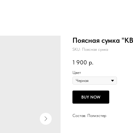
Поясная сумка "
SKU:
Поясная сумка
1 900
р.
Цвет
BUY NOW
Состав: Полиэстер