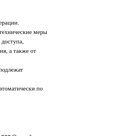
ерации.
 технические меры
 доступа,
я, а также от
 подлежат
автоматически по