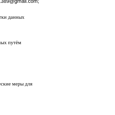
.1389@gmail.com
;
отки данных
ных путём
еские меры для