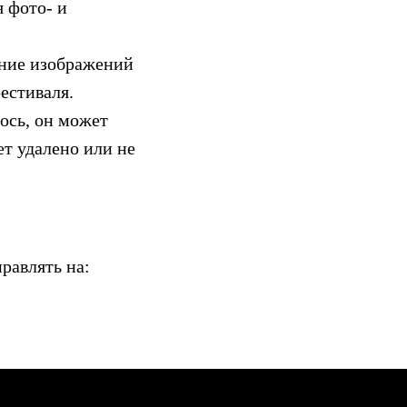
 фото- и
вание изображений
естиваля.
лось, он может
ет удалено или не
равлять на: