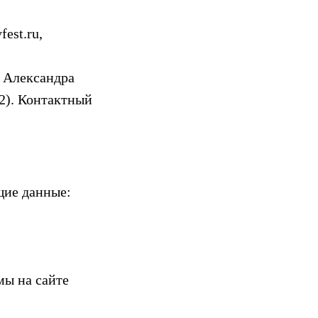
est.ru,
а Александра
2). Контактный
щие данные:
мы на сайте